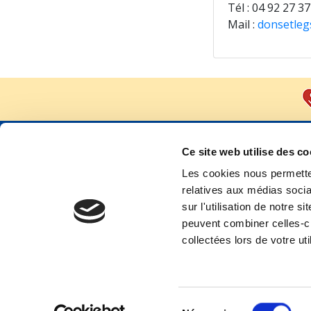
Tél : 04 92 27 37
Mail :
donsetleg
INFOS ET CONTACT
Ce site web utilise des co
Les cookies nous permetten
INSTITUT ARNAULT TZANCK
relatives aux médias socia
231, avenue Docteur Maurice Donat
sur l'utilisation de notre 
06700 SAINT-LAURENT DU VAR
peuvent combiner celles-ci
Tél.
04 92 27 33 33
collectées lors de votre uti
Sélection