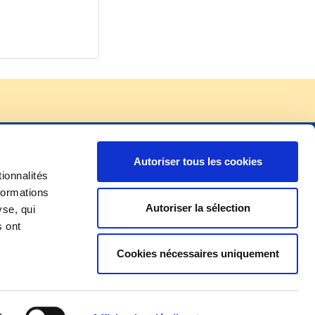
CES EN LIGNE
À PROPOS
Autoriser tous les cookies
ionnalités
formations
don
Mentions légales
Autoriser la sélection
yse, qui
 facture
Données Personnelles (RGPD)
s ont
ion en ligne
Cookies & Liens hypertextes
Cookies nécessaires uniquement
e satisfaction
Emplois et Stages