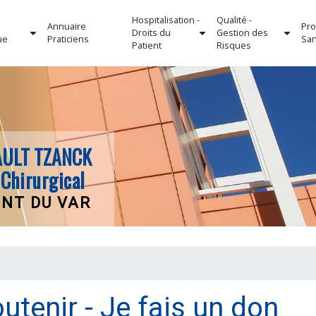
Hospitalisation -
Qualité -
Annuaire
Pro
Droits du
Gestion des
ue
Praticiens
San
Patient
Risques
AULT TZANCK
Chirurgical
ENT DU VAR
utenir - Je fais un don