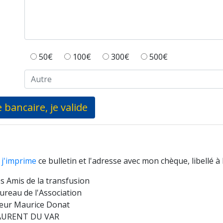
50€
100€
300€
500€
 bancaire, je valide
,
j'imprime
ce bulletin et l'adresse avec mon chèque, libellé à l
s Amis de la transfusion
ureau de l'Association
eur Maurice Donat
AURENT DU VAR