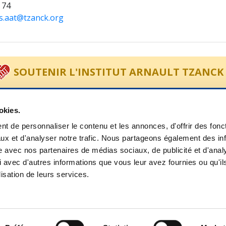
 74
s.aat@tzanck.org
SOUTENIR L'INSTITUT ARNAULT TZANCK
ACCÈS RAPIDE
SERVI
okies.
t de personnaliser le contenu et les annonces, d'offrir des fonct
ux et d'analyser notre trafic. Nous partageons également des in
Centre Médico Chirurgical
Faire un 
site avec nos partenaires de médias sociaux, de publicité et d'anal
Urgences
Payer une
 avec d'autres informations que vous leur avez fournies ou qu'il
Hémodialyse
Préadmiss
lisation de leurs services.
Arnault Tzanck Mougins
Enquête d
UNISAD