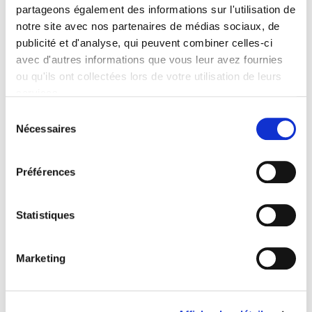
de la Transfusion tous bénévoles.
partageons également des informations sur l'utilisation de
notre site avec nos partenaires de médias sociaux, de
Les Etablissements sont conventionnés avec l’Agence
publicité et d'analyse, qui peuvent combiner celles-ci
Régionale de Santé Provence Alpes Côte d’Azur et les
avec d'autres informations que vous leur avez fournies
principaux Organismes Sociaux. Une convention d’Aide
ou qu'ils ont collectées lors de votre utilisation de leurs
Sociale a été signée avec le Conseil Général des Alpes-
services.
Maritimes et le CHU.
Sélection
Nécessaires
du
consentement
Préférences
Statistiques
Marketing