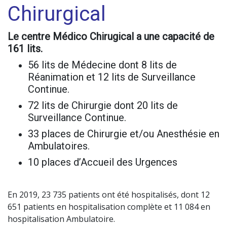
Chirurgical
Le centre Médico Chirugical a une capacité de
Hospitalisation - Droits du Patient
161 lits.
56 lits de Médecine dont 8 lits de
Réanimation et 12 lits de Surveillance
Qualité - Gestion des Risques
Continue.
72 lits de Chirurgie dont 20 lits de
Surveillance Continue.
Promotion de la Santé
33 places de Chirurgie et/ou Anesthésie en
Ambulatoires.
10 places d’Accueil des Urgences
Nous Rejoindre
En 2019, 23 735 patients ont été hospitalisés, dont 12
651 patients en hospitalisation complète et 11 084 en
hospitalisation Ambulatoire.
Nous Soutenir