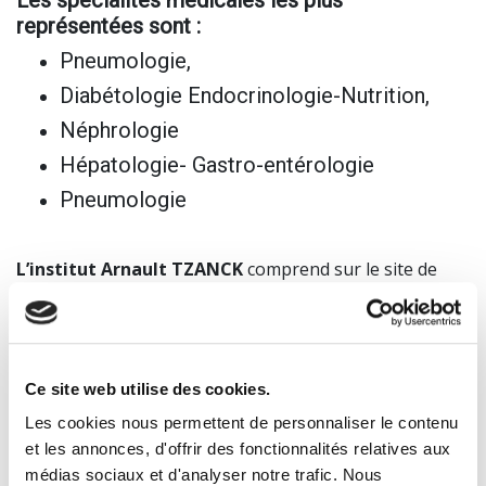
Les spécialités médicales les plus
représentées sont :
Pneumologie,
Diabétologie Endocrinologie-Nutrition,
Néphrologie
Hépatologie- Gastro-entérologie
Pneumologie
L’institut Arnault TZANCK
comprend sur le site de
Saint- Laurent du Var différents Etablissements gérés
par des Associations à but non lucratif régies par la loi
du 1er juillet 1901 dont : Le Centre Médico Chirurgical,
l’Espic de cardiologie médico-chirurgicale et le centre
Ce site web utilise des cookies.
d’hémodialyse.
Les cookies nous permettent de personnaliser le contenu
Les Conseils d’Administration qui gèrent ces
et les annonces, d'offrir des fonctionnalités relatives aux
Associations sont composés de personnalités et d’Amis
médias sociaux et d'analyser notre trafic. Nous