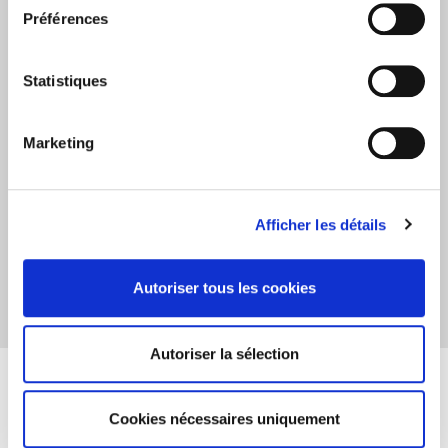
Mme LIMON-DEPARCMEUR
Préférences
Mr D. MALNOU
Mme D. SAJA
Statistiques
Représentants supplémentaires siégeant à la CDU
Dr A. BENZAQUIN
Marketing
Mme L. GARNIER
Mme D. VERNIER
Représentant du personnel infirmier
Afficher les détails
Titulaire : Mme I. STEFAN
Suppléant : Mme I. VANDAELE
Autoriser tous les cookies
Autoriser la sélection
Le Secrétariat de la C.D.U
(* la liste mise à jour de la CDU est disponible à l'accueil
Cookies nécessaires uniquement
de l'établissement ou dans les services de soins).