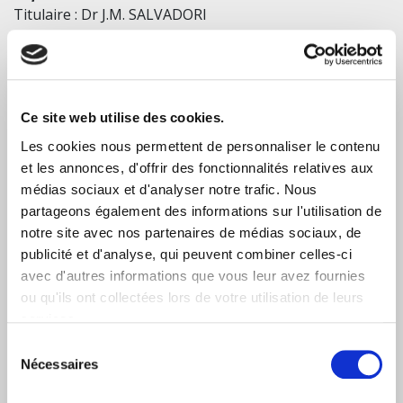
Titulaire : Dr J.M. SALVADORI
Suppléant : Mr G.ANASTILE
Représentant de la CME
Titulaire : Dr S. NOVELLAS
Ce site web utilise des cookies.
Suppléant : Dr P. CAMARASA
Les cookies nous permettent de personnaliser le contenu
et les annonces, d'offrir des fonctionnalités relatives aux
Médiateur médical
médias sociaux et d'analyser notre trafic. Nous
Titulaire : Dr P. CAMARASA
partageons également des informations sur l'utilisation de
Suppléant : Dr A. ROUGOPOULOS
notre site avec nos partenaires de médias sociaux, de
publicité et d'analyse, qui peuvent combiner celles-ci
Médiateur non médical
avec d'autres informations que vous leur avez fournies
Titulaire : Mme A. BELMON
ou qu'ils ont collectées lors de votre utilisation de leurs
services.
Sélection
Représentant des usagers titulaires
Nécessaires
du
Mme M.GENIAUX
consentement