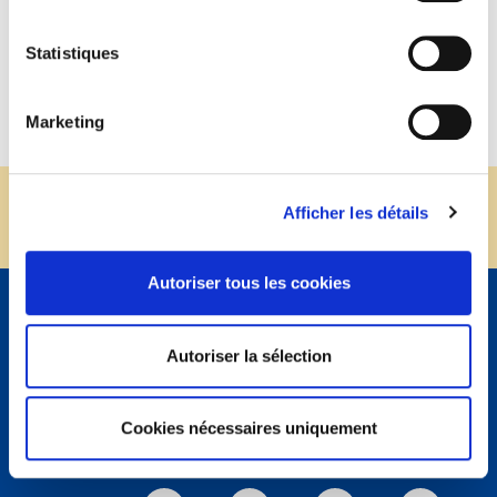
m.arcelli@tzanck.org
Statistiques
Marketing
SOUTENIR L'INSTITUT ARNAULT
Afficher les détails
TZANCK
Autoriser tous les cookies
INFOS ET CONTACT
Autoriser la sélection
INSTITUT ARNAULT TZANCK
231, avenue Docteur Maurice Donat
06700 SAINT-LAURENT DU VAR
Cookies nécessaires uniquement
Tél.
04 92 27 33 33