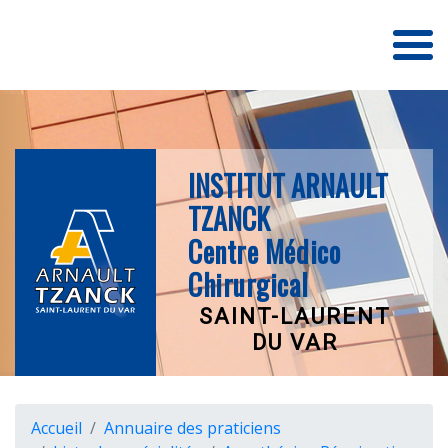
Accueil
L'Institut
INSTITUT ARNAULT
TZANCK
Nos Établissements
Centre Médico
Chirurgical
SAINT-LAURENT
Plateau Technique
DU VAR
Annuaire Praticiens
Accueil
Annuaire des praticiens