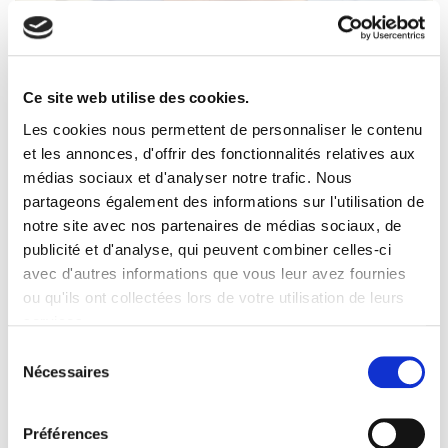
Ce site web utilise des cookies.
Les cookies nous permettent de personnaliser le contenu
et les annonces, d'offrir des fonctionnalités relatives aux
médias sociaux et d'analyser notre trafic. Nous
partageons également des informations sur l'utilisation de
notre site avec nos partenaires de médias sociaux, de
publicité et d'analyse, qui peuvent combiner celles-ci
Matteo ARCELLI
avec d'autres informations que vous leur avez fournies
ou qu'ils ont collectées lors de votre utilisation de leurs
services.
Spécialité :
Anesthésie - Réanimation
Sélection
Nécessaires
Centre de Consultation 3 (bât. M) - Institut Arnault
du
Tzanck - 268 Avenue du Dr Maurice Donat, 06700 Saint-
consentement
Laurent-du-Var
Préférences
0493319031